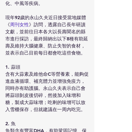
化、中風等疾病。
現年92歲的永山久夫近日接受當地媒體
《
周刊女性
》訪問，透露自己長年研讀
文獻，並前往日本各大以長壽聞名的縣
市進行採訪，最終歸納出以下8種有助延
壽及維持大腦健康、防止失智的食材，
並表示自己目前每日都會吃這些食物。
1. 蒜頭
含有大蒜素及維他命C等營養素，能夠促
進血液循環、補充體力並增強免疫力，
同時亦有助護腦。永山久夫表示自己會
將蒜頭剝皮後切碎，然後加入味增和
糖，製成大蒜味增；吃剩的味增可以放
入雪櫃保存，但就建議在一周內吃完。
2. 魚
魚類含有豐富DHA，有助鞏固記憶、保