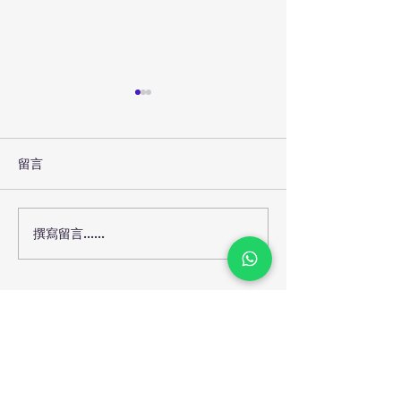
留言
撰寫留言......
老人家心口痛死撐胃氣
老人家發燒死撐
痛？小心隱形心肌梗塞與
心小感冒拖成致
猝死危機！🫀🚨
症！🌡️⚠️
海天專業護理有限
公司