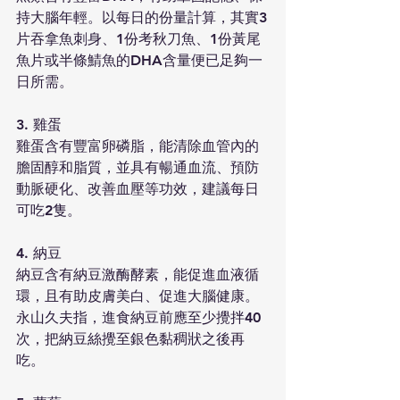
持大腦年輕。以每日的份量計算，其實3
片吞拿魚刺身、1份考秋刀魚、1份黃尾
魚片或半條鯖魚的DHA含量便已足夠一
日所需。
3. 雞蛋
雞蛋含有豐富卵磷脂，能清除血管內的
膽固醇和脂質，並具有暢通血流、預防
動脈硬化、改善血壓等功效，建議每日
可吃2隻。
4. 納豆
納豆含有納豆激酶酵素，能促進血液循
環，且有助皮膚美白、促進大腦健康。
永山久夫指，進食納豆前應至少攪拌40
次，把納豆絲攪至銀色黏稠狀之後再
吃。