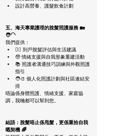
設計高營養、護髮飲食計劃
五、海天專業護理的脫髮照護服務 🏡
🧑‍🦲
我們提供：
🧑‍⚕️ 到戶脫髮評估與生活建議
🧓 情緒支援與自我形象重建活動
📚 照護者溝通技巧訓練與外觀照護
指引
🧑‍🎨 個人化照護計劃與社區連結安
排
唔論係身體照護、情緒支援、家庭協
調，我哋都可以幫到您。
結語：脫髮唔止係甩髮，更係重拾自我
嘅契機 🌈