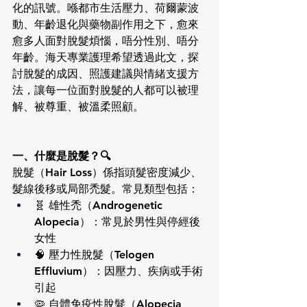
化的訊號。喺都市生活壓力、荷爾蒙波
動、年齡退化與藥物副作用之下，愈來
愈多人面對脫髮煩惱，唔分性別、唔分
年齡。海天專業護理希望透過此文，探
討脫髮的成因、照護建議與情緒支援方
法，讓每一位面對脫髮的人都可以被理
解、被尊重、被溫柔照顧。
一、什麼是脫髮？🔍
脫髮（Hair Loss）係指頭髮密度減少、
髮線後移或局部禿髮。常見類型包括：
🧬 雄性禿（Androgenetic 
Alopecia）：常見於男性與停經後
女性
🧠 壓力性脫髮（Telogen 
Effluvium）：因壓力、疾病或手術
引起
🦠 自體免疫性脫髮（Alopecia 