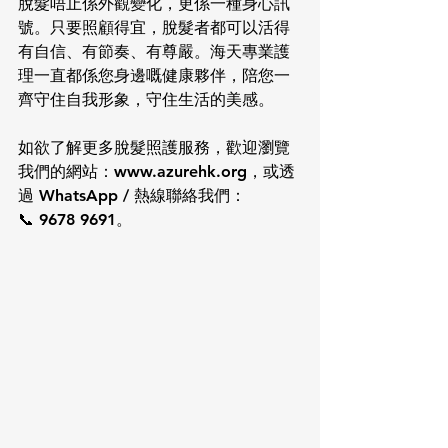
脫髮唔止係外觀變化，更係一種身心訊
號。只要照顧得宜，脫髮者都可以活得
有自信、有節奏、有尊嚴。海天專業護
理一直都係您身邊嘅健康夥伴，陪您一
齊守住自我形象，守住生活的美感。
如欲了解更多脫髮照護服務，歡迎瀏覽
我們的網站：www.azurehk.org，或透
過 WhatsApp / 熱線聯絡我們：
📞 9678 9691。