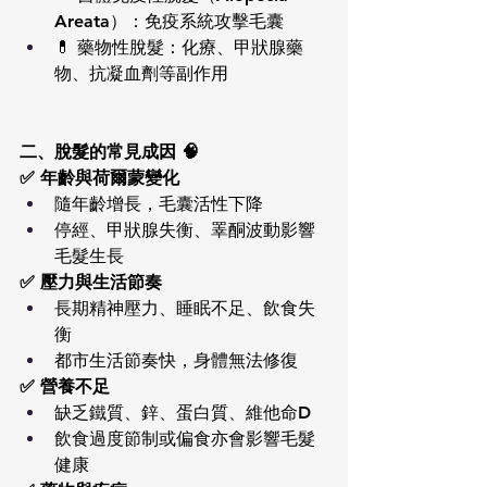
Areata）：免疫系統攻擊毛囊
💊 藥物性脫髮：化療、甲狀腺藥
物、抗凝血劑等副作用
二、脫髮的常見成因 🧠
✅ 年齡與荷爾蒙變化
隨年齡增長，毛囊活性下降
停經、甲狀腺失衡、睪酮波動影響
毛髮生長
✅ 壓力與生活節奏
長期精神壓力、睡眠不足、飲食失
衡
都市生活節奏快，身體無法修復
✅ 營養不足
缺乏鐵質、鋅、蛋白質、維他命D
飲食過度節制或偏食亦會影響毛髮
健康