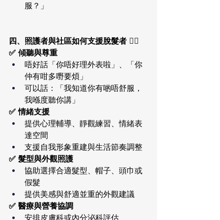
服？」
四、照護者與社區如何支援脫髮者 🧑‍⚕️
✅ 傾聽與尊重
唔好話「你唔好理外表啦」、「你
仲有咁多嘢要煩」
可以話：「我知道你有啲唔舒服，
我喺度聽你講」
✅ 情緒支援
提供心理輔導、靜觀練習、情緒表
達空間
支援自我形象重建與生活節奏調整
✅ 髮型與外觀照護
協助選擇合適髮型、帽子、頭巾或
假髮
提供美感與舒適並重的外觀建議
✅ 醫療與營養協調
安排皮膚科或內分泌科評估