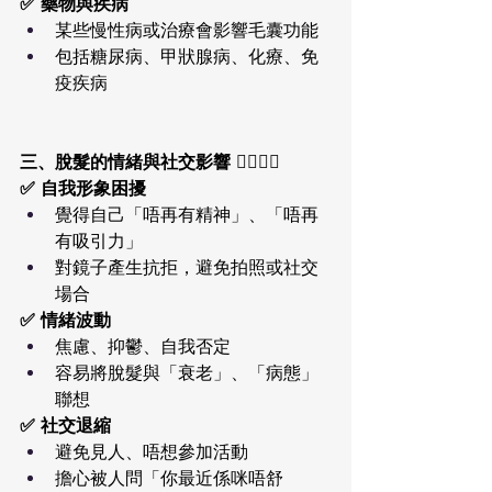
✅ 藥物與疾病
某些慢性病或治療會影響毛囊功能
包括糖尿病、甲狀腺病、化療、免
疫疾病
三、脫髮的情緒與社交影響 🧍‍♀️🧍‍♂️
✅ 自我形象困擾
覺得自己「唔再有精神」、「唔再
有吸引力」
對鏡子產生抗拒，避免拍照或社交
場合
✅ 情緒波動
焦慮、抑鬱、自我否定
容易將脫髮與「衰老」、「病態」
聯想
✅ 社交退縮
避免見人、唔想參加活動
擔心被人問「你最近係咪唔舒