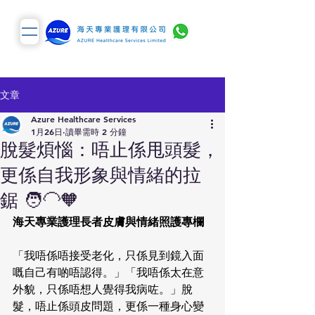
文章
Azure Healthcare Services
1月26日
讀畢需時 2 分鐘
脫髮煩惱：唔止係甩頭髮，
更係自我形象與情緒的拉
鋸 🧑‍🦲🧡
海天專業護理長者皮膚與情緒照護專欄
「我唔係唔接受老化，只係見到鏡入面
嘅自己有啲唔認得。」「我唔係太在意
外貌，只係唔想人覺得我病咗。」脫
髮，唔止係頭皮問題，更係一種身心變