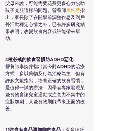
父母來說，可能需要花費更多心力協助
孩子克服這樣的問題。營養師
李婉萍
指
出，家長除了在開學前調整作息及到戶
外活動穩定心情之外，已有許多研究結
果表明，改變飲食內容或許能帶來幫
助。
4種必戒的飲食習慣防ADHD惡化
營養師李婉萍指出當今對ADHD的治療
方式，多以藥物及行為治療為主，但有
許多文獻指出，培養正確的飲食習慣，
是值得一試的辦法，因學者專家發現某
些食物會讓兒童過動或注意力不集中的
症狀加劇，某些食物則能帶來正面的改
善。
1)吃含有食品添加物的食品：
有多項研