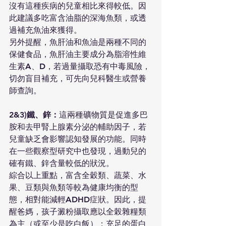
沒有這種疾病的兒童相比來得較低。因
此建議多吃富含油脂的深海魚類，或透
過補充魚油來獲得。
另外提醒，魚肝油和魚油是兩種不同的
保健食品，魚肝油主要成分為脂溶性維
生素A、D，若過量攝取恐有中毒風險，
切勿盲目補充，可先向兒科醫生或營養
師查詢。
2&3)鐵、鋅：
這兩種礦物質是促進多巴
胺和去甲腎上腺素分泌的輔助因子，若
兒童缺乏會影響認知發展的功能。同時
在一些觀察型研究中也發現，過動兒的
確有鐵、鋅含量較低的狀況。
綜合以上重點，富含全穀類、蔬菜、⽔
果、豆類與魚類等較為健康均衡的型
態，相對能減輕ADHD症狀。因此，提
醒爸媽，孩子澱粉攝取應以全榖雜糧類
為主（或至少是吃白飯）；充足的蛋白