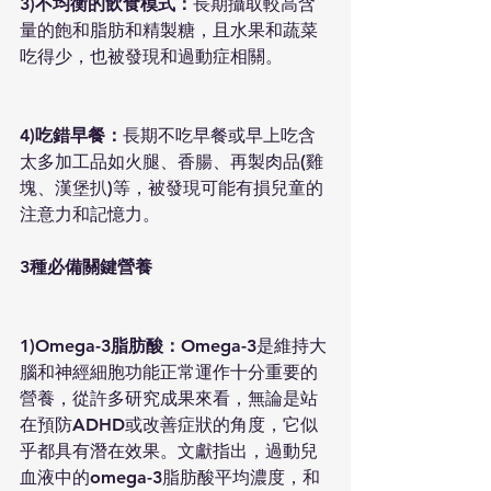
3)不均衡的飲食模式：
長期攝取較高含
量的飽和脂肪和精製糖，且水果和蔬菜
吃得少，也被發現和過動症相關。
4)吃錯早餐：
長期不吃早餐或早上吃含
太多加工品如火腿、香腸、再製肉品(雞
塊、漢堡扒)等，被發現可能有損兒童的
注意力和記憶力。
3種必備關鍵營養
1)Omega-3脂肪酸：
Omega-3是維持大
腦和神經細胞功能正常運作十分重要的
營養，從許多研究成果來看，無論是站
在預防ADHD或改善症狀的角度，它似
乎都具有潛在效果。文獻指出，過動兒
血液中的omega-3脂肪酸平均濃度，和