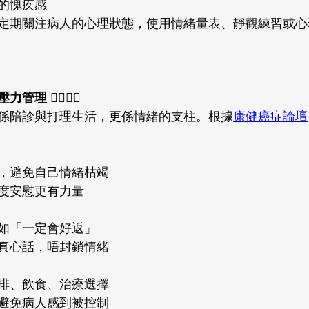
的愧疚感
定期關注病人的心理狀態，使用情緒量表、靜觀練習或心
🧍‍♀️🧍‍♂️
係陪診與打理生活，更係情緒的支柱。根據
康健癌症論壇
，避免自己情緒枯竭
度安慰更有力量
如「一定會好返」
真心話，唔封鎖情緒
排、飲食、治療選擇
避免病人感到被控制