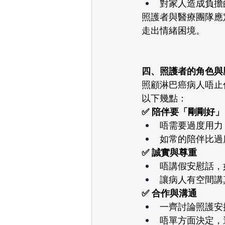
對家人造成負擔
照護者與醫療團隊應
走出情緒困境。
四、照護者的角色與壓力管理 
照顧淋巴癌病人唔止
以下幾點：
✅ 陪伴要「剛剛好」
唔需要過度用力
如常的陪伴比過
✅ 誠實與尊重
唔講假安慰話，
讓病人有空間講
✅ 合作與溝通
一齊討論照護安
唔單方面決定，