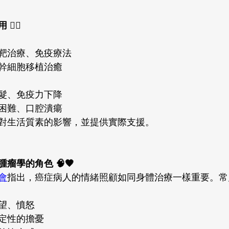
‍⚕️
靶治療、免疫療法
幹細胞移植治癒
髮、免疫力下降
困難、口腔潰瘍
對生活質素的影響，並提供實際支援。
瘤學的角色 🧠🧡
會
指出，癌症病人的情緒照顧如同身體治療一樣重要。常
望、憤怒
定性的擔憂