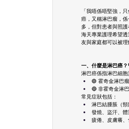
「我唔係唔堅強，只
癌，又稱淋巴瘤，係
多，但對患者與照護
海天專業護理希望透
友與家庭都可以被理
一、什麼是淋巴癌？
淋巴癌係指淋巴細胞
🟢 霍奇金淋巴瘤（
🔵 非霍奇金淋巴瘤
常見症狀包括：
淋巴結腫脹（頸
發燒、盜汗、體
疲倦、皮膚癢、