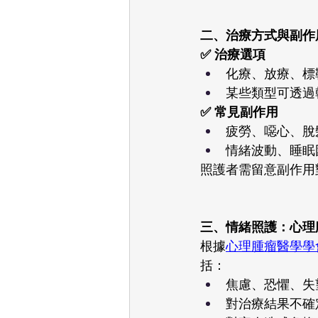
二、治療方式與副作用 
✅ 治療選項
化療、放療、標
某些類型可透過
✅ 常見副作用
疲勞、噁心、脫
情緒波動、睡眠
照護者需留意副作用
三、情緒照護：心理腫
根據
心理腫瘤醫學學
括：
焦慮、恐懼、失
對治療結果不確