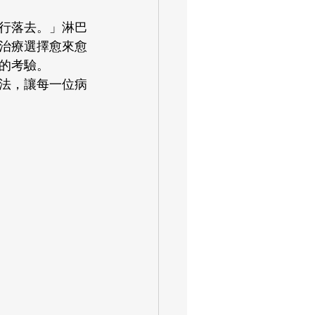
行落去。」淋巴
治療選擇愈來愈
的考驗。
法，讓每一位病