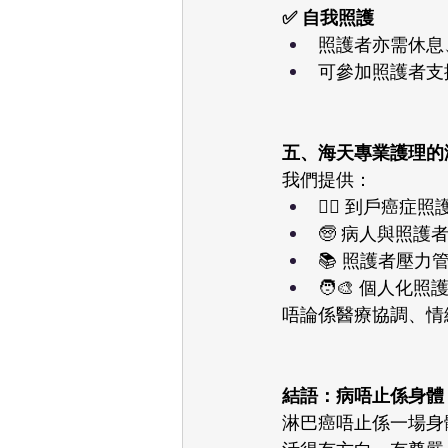
✅ 自我照護
照護者亦需休息
可參加照護者支
五、海天專業護理的淋
我們提供：
🧑‍⚕️ 到戶癌
🧓 病人與照
📚 照護者壓力
🧑‍🎨 個人
唔論係醫療協調、情
結語：病唔止係身體，
淋巴癌唔止係一場身