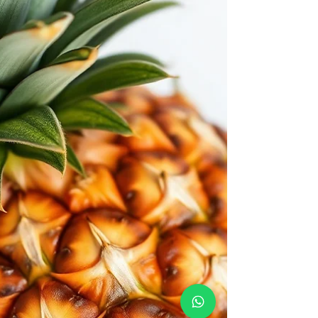
橙子：長者健康的美味伴侶
隨著年齡的增長，保持健康的飲食對長者來說至關
重要。橙子，這種鮮豔的水果，不僅味道酸甜可
口，還富含多種營養成分，對長者的健康有著顯著
的益處。在這篇文章中，我們將探討橙子如何成為
長者飲食中的理想選擇。 1. 豐富的維生素C來源...