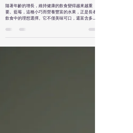
Azure Healthcare Services
2025年8月30日
讀畢需時 2 分鐘
藍莓：長者健康的超級食物
隨著年齡的增長，維持健康的飲食變得越來越重
要。藍莓，這種小巧而營養豐富的水果，正是長者
飲食中的理想選擇。它不僅美味可口，還富含多種
健康益處，適合各個年齡層，尤其是長者。在這篇
文章中，我們將探討藍莓如何成為長者的健康伴
侶。 1. 抗氧化劑的寶庫...