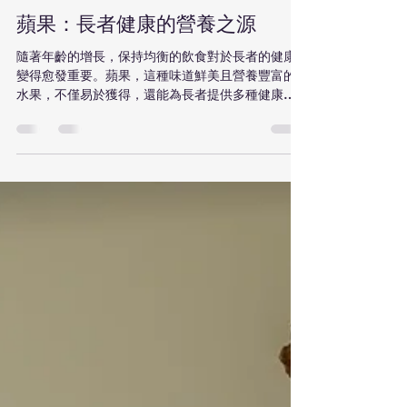
Azure Healthcare Services
2025年9月6日
讀畢需時 2 分鐘
蘋果：長者健康的營養之源
隨著年齡的增長，保持均衡的飲食對於長者的健康
變得愈發重要。蘋果，這種味道鮮美且營養豐富的
水果，不僅易於獲得，還能為長者提供多種健康益
處。在這篇文章中，我們將探討蘋果如何成為長者
飲食中的理想選擇。 1. 富含纖維 蘋果是膳食纖維的
良好來源，特別是其皮膚中含有的可溶性纖維。纖
維...