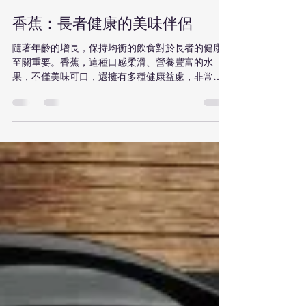
Azure Healthcare Services
2025年9月6日
讀畢需時 2 分鐘
香蕉：長者健康的美味伴侶
隨著年齡的增長，保持均衡的飲食對於長者的健康
至關重要。香蕉，這種口感柔滑、營養豐富的水
果，不僅美味可口，還擁有多種健康益處，非常適
合長者。在這篇文章中，我們將探討香蕉如何成為
長者飲食中的理想選擇。 1. 富含鉀元素 香蕉是鉀的
優質來源，這種礦物質對於維持正常的心臟功能和
血壓...