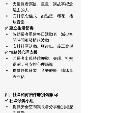
支援長者寫信、畫畫、講故事紀念
離去的人
安排懷念儀式，如點燈、種花、播
放音樂
✅ 建立生活節奏
協助長者重建每日活動表，減少空
閒時間引發情緒波動
安排社區活動、興趣班、義工參與
✅ 情緒與心理支援
若長者出現持續抑鬱、失眠、社交
退縮，可安排心理輔導
提供靜觀練習、音樂療癒、情緒量
表評估
四、社區如何陪伴離別傷痛 🌿
✅ 社區傾偈小組
提供安全空間讓長者分享離別經歷
與感受