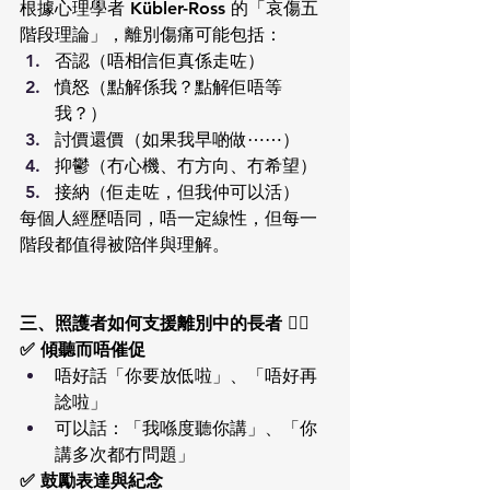
根據心理學者 Kübler-Ross 的「哀傷五
階段理論」，離別傷痛可能包括：
否認（唔相信佢真係走咗）
憤怒（點解係我？點解佢唔等
我？）
討價還價（如果我早啲做⋯⋯）
抑鬱（冇心機、冇方向、冇希望）
接納（佢走咗，但我仲可以活）
每個人經歷唔同，唔一定線性，但每一
階段都值得被陪伴與理解。
三、照護者如何支援離別中的長者 🧑‍⚕️
✅ 傾聽而唔催促
唔好話「你要放低啦」、「唔好再
諗啦」
可以話：「我喺度聽你講」、「你
講多次都冇問題」
✅ 鼓勵表達與紀念