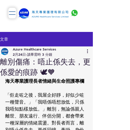
文章
Azure Healthcare Services
2月24日
讀畢需時 3 分鐘
離別傷痛：唔止係失去，更
係愛的痕跡 🕊️🧡
海天專業護理長者情緒與生命照護專欄
「佢走咗之後，我屋企好靜，好似少咗
一種聲音。」「我唔係唔想放低，只係
我唔知點樣放低。」離別，無論係親人
離世、朋友遠行、伴侶分開，都會帶來
一種深層的情緒震盪。對長者而言，離
別唔止係失去，更係回憶、牽掛、身份