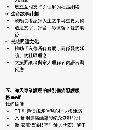
建立互相支持與理解的社區網絡
✅ 生命故事計劃
鼓勵長者記錄人生故事與重要人物
透過文字、錄音、影像留下愛的痕
跡
✅ 慈悲照護文化
推動「哀傷唔係脆弱，而係愛的延
續」的社區理念
支援照護者與家人理解哀傷語言與
反應
五、海天專業護理的離別傷痛照護服
務 🏡🕊️
我們提供：
🧑‍⚕️ 到戶情緒評估與心理支援建議
🧓 離別傷痛輔導與紀念活動設計
📚 家庭溝通技巧訓練與代際理解工