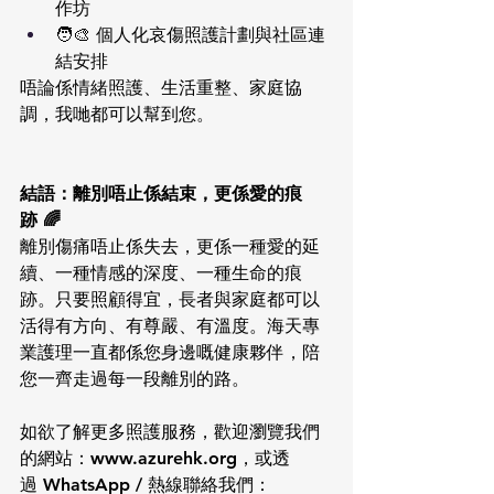
作坊
🧑‍🎨 個人化哀傷照護計劃與社區連
結安排
唔論係情緒照護、生活重整、家庭協
調，我哋都可以幫到您。
結語：離別唔止係結束，更係愛的痕
跡 🌈
離別傷痛唔止係失去，更係一種愛的延
續、一種情感的深度、一種生命的痕
跡。只要照顧得宜，長者與家庭都可以
活得有方向、有尊嚴、有溫度。海天專
業護理一直都係您身邊嘅健康夥伴，陪
您一齊走過每一段離別的路。
如欲了解更多照護服務，歡迎瀏覽我們
的網站：www.azurehk.org，或透
過 WhatsApp / 熱線聯絡我們：