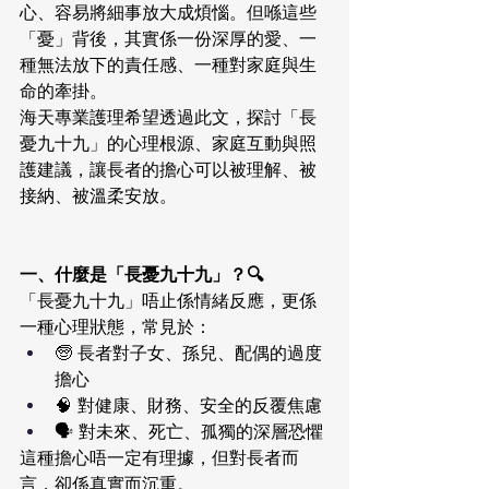
心、容易將細事放大成煩惱。但喺這些
「憂」背後，其實係一份深厚的愛、一
種無法放下的責任感、一種對家庭與生
命的牽掛。
海天專業護理希望透過此文，探討「長
憂九十九」的心理根源、家庭互動與照
護建議，讓長者的擔心可以被理解、被
接納、被溫柔安放。
一、什麼是「長憂九十九」？🔍
「長憂九十九」唔止係情緒反應，更係
一種心理狀態，常見於：
🧓 長者對子女、孫兒、配偶的過度
擔心
🧠 對健康、財務、安全的反覆焦慮
🗣️ 對未來、死亡、孤獨的深層恐懼
這種擔心唔一定有理據，但對長者而
言，卻係真實而沉重。