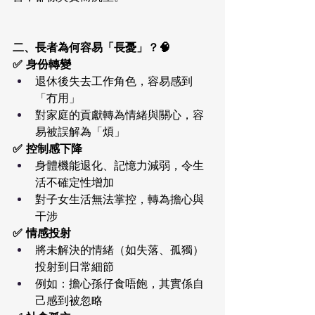
二、長者為何容易「長憂」？🧠
✅ 身份轉變
退休後失去工作角色，容易感到
「冇用」
對家庭的貢獻轉為情緒與關心，容
易被誤解為「煩」
✅ 控制感下降
身體機能退化、記憶力減弱，令生
活不確定性增加
對子女生活無法掌控，轉為擔心與
干涉
✅ 情感投射
將未解決的情緒（如失落、孤獨）
投射到日常細節
例如：擔心孫仔食唔飽，其實係自
己感到被忽略