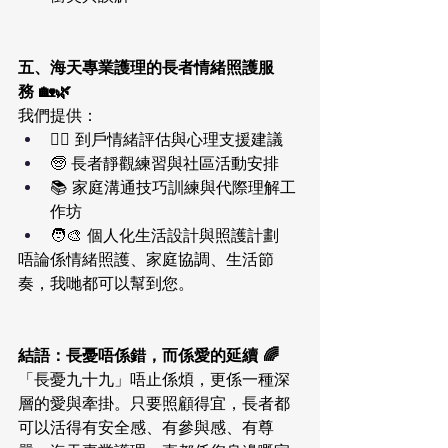
五、海天專業護理的長者情緒照護服
務 🏡🌿
我們提供：
🧑‍⚕️ 到戶情緒評估與心理支援建議
🧓 長者靜觀練習與社區活動安排
📚 家庭溝通技巧訓練與代際理解工
作坊
🧑‍🎨 個人化生活設計與照護計劃
唔論係情緒照護、家庭協調、生活節
奏，我哋都可以幫到您。
結語：長憂唔係錯，而係愛的延續 🌈
「長憂九十九」唔止係煩，更係一種深
層的愛與牽掛。只要照顧得宜，長者都
可以活得有安全感、有參與感、有尊