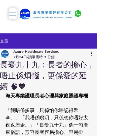
文章
Azure Healthcare Services
2月24日
讀畢需時 3 分鐘
長憂九十九：長者的擔心，
唔止係煩惱，更係愛的延
續 🧠🧡
海天專業護理長者心理與家庭照護專欄
「我唔係多事，只係怕你唔記得帶
傘。」「我唔係嘮叨，只係想你唔好太
夜返屋企。」「長憂九十九」係一句廣
東俗語，形容長者容易擔心、容易掛