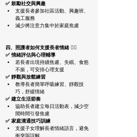
✅ 鼓勵社交與興趣
支援長者參加社區活動、興趣班、
義工服務
減少將注意力集中於家庭焦慮
四、照護者如何支援長者情緒 🧑‍⚕️
✅ 情緒評估與心理輔導
若長者出現持續焦慮、失眠、食慾
不振，可安排心理支援
✅ 靜觀與放鬆練習
教導長者簡單呼吸練習、靜觀技
巧，舒緩情緒
✅ 建立生活節奏
協助長者建立每日活動表，減少空
閒時間引發焦慮
✅ 家庭溝通技巧訓練
支援子女理解長者情緒語言，避免
衝突與誤解