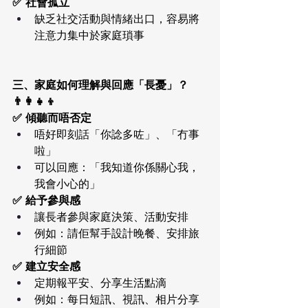
✅ 社會孤立
缺乏社交活動與情緒出口，容易將
注意力集中於家庭瑣事
三、家庭如何理解與回應「長憂」？
👨‍👩‍👧‍👦
✅ 傾聽而唔否定
唔好即刻話「你諗多咗」、「冇事
啦」
可以回應：「我知道你係關心我，
我會小心的」
✅ 給予參與感
讓長者參與家庭決策、活動安排
例如：請佢幫手設計晚餐、安排旅
行細節
✅ 建立安全感
定期報平安、分享生活點滴
例如：每日短訊、視訊、相片分享