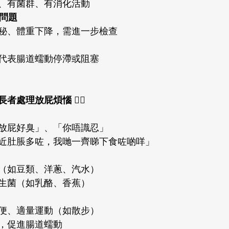
、有菌群、有消化活動
映問題
秘、體重下降，需進一步檢查
代表腸道蠕動停滯或阻塞
處理放屁煩惱 🧑‍⚕️
放屁好臭」、「你唔識忍」
近肚脹多咗，我哋一齊睇下食咗啲咩」
（如豆類、洋蔥、汽水）
生菌（如乳酪、香蕉）
便、適量運動（如散步）
，促進腸道蠕動