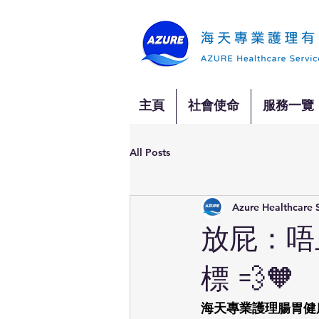
主頁
社會使命
服務一覽
All Posts
Azure Healthcare 
放屁：唔
標 💨🧡
海天專業護理腸胃健