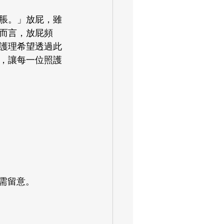
脹。」放屁，雖
而言，放屁頻
護理希望透過此
，讓每一位照護
則需留意。