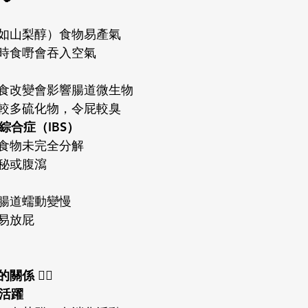
如山梨醇）食物易產氣
時食嘢會吞入空氣
食改變會影響腸道微生物
較多硫化物，令屁較臭
綜合症（IBS）
食物未完全分解
秘或腹瀉
腸道蠕動變慢
易放屁
 🧘‍♂️
道活躍