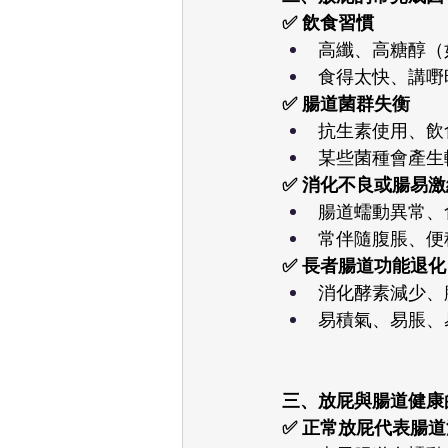
✅ 飲食習慣
高纖、高糖醇（
食得太快、講嘢
✅ 腸道菌群失衡
抗生素使用、飲
某些菌種會產生
✅ 消化不良或腸易激
腸道蠕動異常、
常伴隨腹脹、便
✅ 長者腸道功能退化
消化酵素減少、
易積氣、易脹、
三、放屁與腸道健康的關係
✅ 正常放屁代表腸