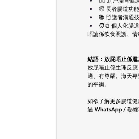
🧑‍⚕️ 到戶腸
🧓 長者腸道
📚 照護者溝通
🧑‍🎨 個人
唔論係飲食照護、情
結語：放屁唔止係尷尬
放屁唔止係生理反應
適、有尊嚴。海天專
的平衡。
如欲了解更多腸道健康
過 WhatsApp / 熱