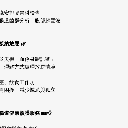
議安排腸胃科檢查
腸道菌群分析、腹部超聲波
納放屁 🌿
於失禮，而係身體訊號」
、理解方式處理放屁情境
座、飲食工作坊
胃困擾，減少尷尬與孤立
道健康照護服務 🏡💨