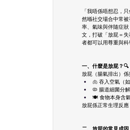
「我唔係唔想忍，只
然喺社交場合中常被
率、氣味與伴隨症狀
文，打破「放屁＝失
者都可以用尊重與科
一、什麼是放屁？🔍
放屁（腸氣排出）係
🫁 吞入空氣（
🦠 腸道細菌分
🍽️ 食物本身
放屁係正常生理反應
二、放屁的常見成因 