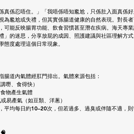
係真係忍唔住。」「我唔係唔知尷尬，只係肚入面真係好
視為尷尬或失禮，但其實係腸道健康的自然表現。對長者
，可能反映腸胃功能、飲食習慣甚至潛在疾病。海天專業
禮」的迷思，分享放屁的成因、照護建議與社區理解方式
學態度處理這個日常現象。
指腸道內氣體經肛門排出。氣體來源包括：
如講嘢、食得快）
解食物產生氣體
含氣或易產氣（如豆類、洋蔥）
，平均每日約10–20次，但若過多、過臭或伴隨不適，
🧠