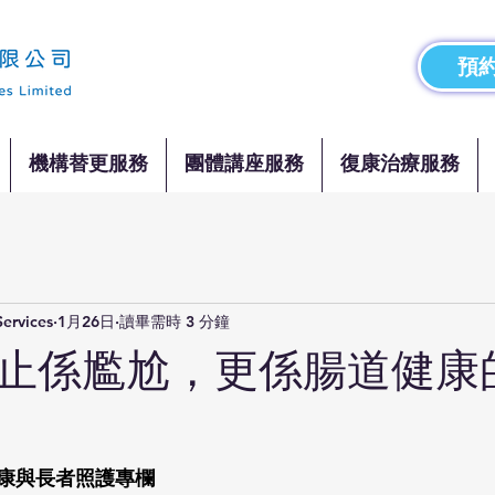
預約
機構替更服務
團體講座服務
復康治療服務
Services
1月26日
讀畢需時 3 分鐘
止係尷尬，更係腸道健康
康與長者照護專欄