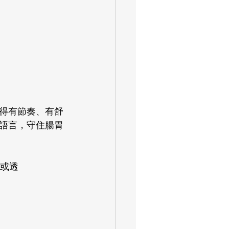
得有節奏、有舒
語言，守住腸胃
，或透