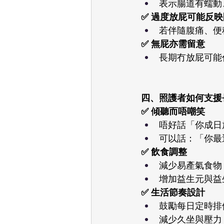
表示腸道有蠕動
✅ 過度放屁可能反
若伴隨腹痛、便
✅ 無屁亦需留意
長期冇放屁可能
四、照護者如何支援長者
✅ 傾聽而唔嘲笑
唔好話「你成日
可以話：「你最
✅ 飲食調整
減少易產氣食物
增加益生元與益
✅ 生活節奏設計
鼓勵每日定時排
減少久坐與壓力