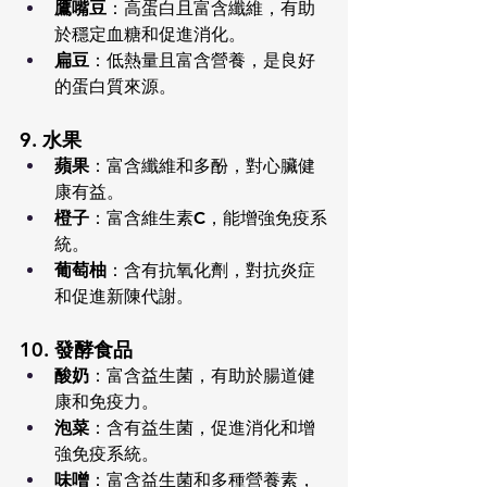
鷹嘴豆
：高蛋白且富含纖維，有助
於穩定血糖和促進消化。
扁豆
：低熱量且富含營養，是良好
的蛋白質來源。
9. 水果
蘋果
：富含纖維和多酚，對心臟健
康有益。
橙子
：富含維生素C，能增強免疫系
統。
葡萄柚
：含有抗氧化劑，對抗炎症
和促進新陳代謝。
10. 發酵食品
酸奶
：富含益生菌，有助於腸道健
康和免疫力。
泡菜
：含有益生菌，促進消化和增
強免疫系統。
味噌
：富含益生菌和多種營養素，