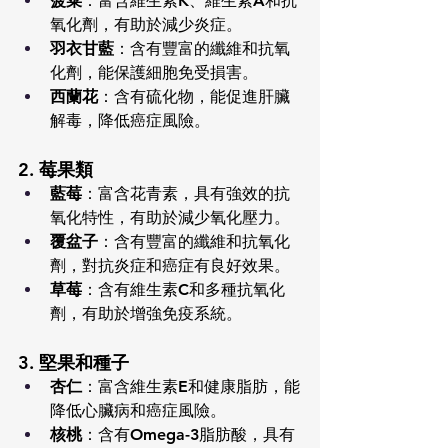
菠菜
：富含維生素K、維生素A和抗
氧化劑，有助於減少炎症。
羽衣甘藍
：含有豐富的纖維和抗氧
化劑，能保護細胞免受損害。
西蘭花
：含有硫化物，能促進肝臟
解毒，降低癌症風險。
2. 莓果類
藍莓
：富含花青素，具有強效的抗
氧化特性，有助於減少氧化壓力。
覆盆子
：含有豐富的纖維和抗氧化
劑，對抗炎症和癌症有良好效果。
草莓
：含有維生素C和多種抗氧化
劑，有助於增強免疫系統。
3. 堅果和種子
杏仁
：富含維生素E和健康脂肪，能
降低心臟病和癌症風險。
核桃
：含有Omega-3脂肪酸，具有