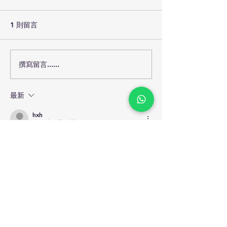
1 則留言
撰寫留言......
老人家心口痛死撐胃氣
老人家發燒死撐
痛？小心隱形心肌梗塞與
心小感冒拖成致
猝死危機！🫀🚨
症！🌡️⚠️
最新
hxh
2025年3月03日
法國軟膏陰莖增大
Big PENIS補腎
按讚
回覆
海天專業護理有限