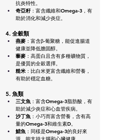
抗炎特性。
奇亞籽
：富含纖維和Omega-3，有
助於消化和減少炎症。
4. 全穀類
燕麥
：富含β-葡聚糖，能促進腸道
健康並降低膽固醇。
藜麥
：高蛋白且含有多種礦物質，
是優質的全穀選擇。
糙米
：比白米更富含纖維和營養，
有助於穩定血糖。
5. 魚類
三文魚
：富含Omega-3脂肪酸，有
助於減少炎症和心血管疾病。
沙丁魚
：小巧而富含營養，含有高
量的Omega-3和維生素D。
鯖魚
：同樣是Omega-3的良好來
源，能支持大腦和心臟健康。