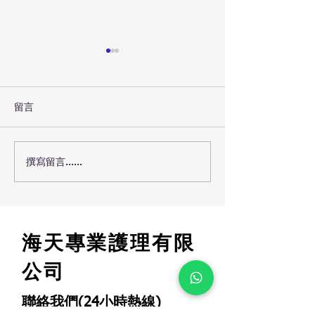
留言
撰寫留言......
老人家心口痛死撐胃氣
老人家發燒死撐
痛？小心隱形心肌梗塞與
心小感冒拖成致
猝死危機！🫀🚨
症！🌡️⚠️
海天專業護理有限
公司
聯絡我們(24小時熱線)