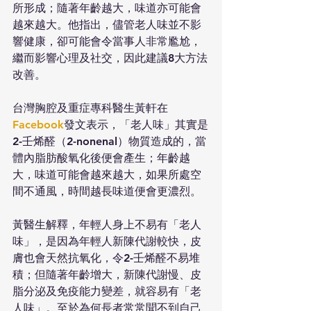
所形成；隨著年齡越大，味道亦可能會
越來越大。他指出，儘管老人味並不影
響健康，卻可能會令當事人非常尷尬，
繼而影響心理及社交，因此建議8大方法
改善。
台灣胸腔及重症專科醫生黃軒在
Facebook
發文表示，「老人味」其實是
2-壬烯醛（2-nonenal）物質造成的，當
體內脂肪酸氧化後便會產生；年齡越
大，味道可能會越來越大，如果所處空
間不通風，時間越長味道便會更濃烈。
黃醫生解釋，年輕人身上不易有「老人
味」，是因為年輕人新陳代謝較快，皮
膚也會天然抗氧化，令2-壬烯醛不易堆
積；但隨著年齡增大，新陳代謝慢、皮
脂分泌及免疫能力變差，就容易有「老
人味」。至於為何長者常常聞不到自己