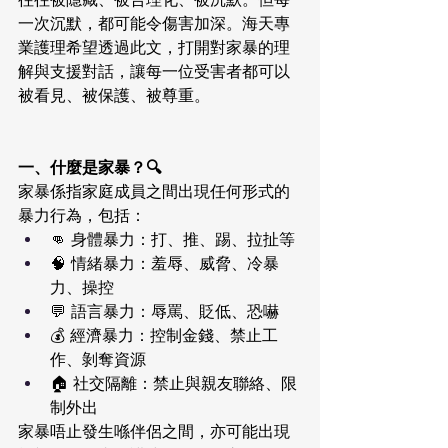
一次沉默，都可能令傷害加深。海天專
業護理希望透過此文，打開對家暴的理
解與支援對話，讓每一位受害者都可以
被看見、被保護、被尊重。
一、什麼是家暴？🔍
家暴係指家庭成員之間出現任何形式的
暴力行為，包括：
👊 身體暴力：打、推、踢、拉扯等
🧠 情緒暴力：羞辱、威脅、冷暴
力、操控
💬 語言暴力：辱罵、貶低、恐嚇
💰 經濟暴力：控制金錢、禁止工
作、剝奪資源
🏠 社交隔離：禁止與親友聯絡、限
制外出
家暴唔止發生喺伴侶之間，亦可能出現