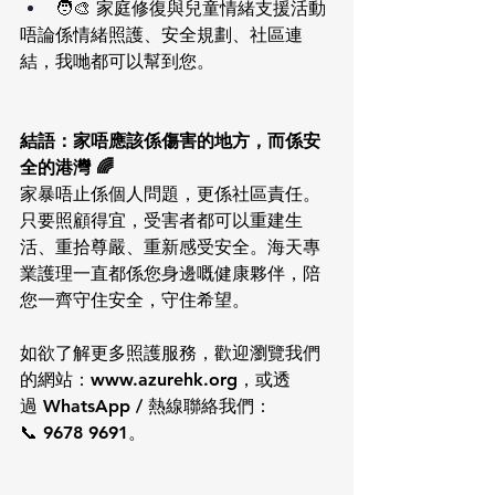
🧑‍🎨 家庭修復與兒童情緒支援活動
唔論係情緒照護、安全規劃、社區連
結，我哋都可以幫到您。
結語：家唔應該係傷害的地方，而係安
全的港灣 🌈
家暴唔止係個人問題，更係社區責任。
只要照顧得宜，受害者都可以重建生
活、重拾尊嚴、重新感受安全。海天專
業護理一直都係您身邊嘅健康夥伴，陪
您一齊守住安全，守住希望。
如欲了解更多照護服務，歡迎瀏覽我們
的網站：www.azurehk.org，或透
過 WhatsApp / 熱線聯絡我們：
📞 9678 9691。