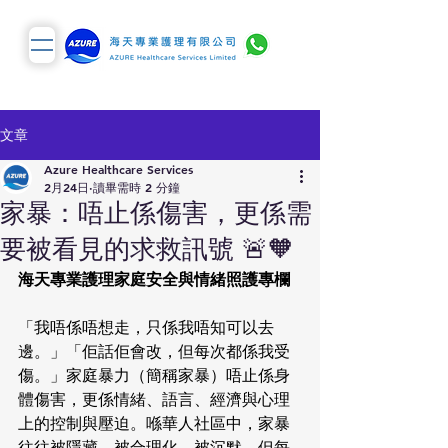
文章
Azure Healthcare Services
2月24日
讀畢需時 2 分鐘
家暴：唔止係傷害，更係需
要被看見的求救訊號 🚨🧡
海天專業護理家庭安全與情緒照護專欄
「我唔係唔想走，只係我唔知可以去
邊。」「佢話佢會改，但每次都係我受
傷。」家庭暴力（簡稱家暴）唔止係身
體傷害，更係情緒、語言、經濟與心理
上的控制與壓迫。喺華人社區中，家暴
往往被隱藏、被合理化、被沉默。但每