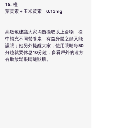
15. 橙
葉黃素＋玉米黃素：0.13mg
高敏敏建議大家均衡攝取以上食物，從
中補充不同營養素，有益身體之餘又能
護眼；她另外提醒大家，使用眼睛每50
分鐘就要休息10分鐘，多看戶外的遠方
有助放鬆眼睛睫狀肌。