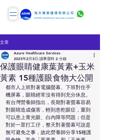
文章
Azure Healthcare Services
2023年2月3日
讀畢需時 2 分鐘
保護眼睛健康葉黃素+玉米
黃素 15種護眼食物大公開
都市人上班對著電腦螢幕、下班對住手
機屏幕，眼睛經常沒有得到充分休息。
有台灣營養師指出，長期對著螢幕容易
對眼睛造成傷害，輕則患乾眼症，重則
可以患上青光眼、白內障等問題；但是
對於一眾打工仔，整天對著螢幕可說是
無可避免之事，故此營養師分享15種護
眼食物，富含「葉黃素」和「玉米黃