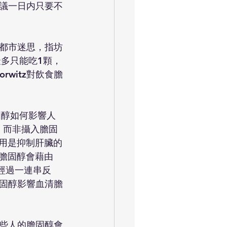
議一日内只要不
都市迷思，指坊
多只能吃1顆，
rwitz對飲食膽
膽固醇如何影響人
，而非攝入膽固
作用是抑制肝臟的
入膽固醇會藉由
。經過一連串反
膽固醇影響血清膽
些人的膽固醇會