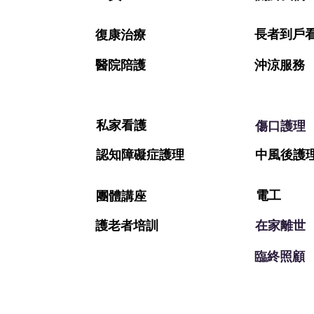
長者到戶
復康治療
醫院陪護
​沖涼服務
私家看護
​傷口護理
認知障礙症護理
中風後護
電工
團體講座
​護老者培訓
在家離世
​臨終照顧