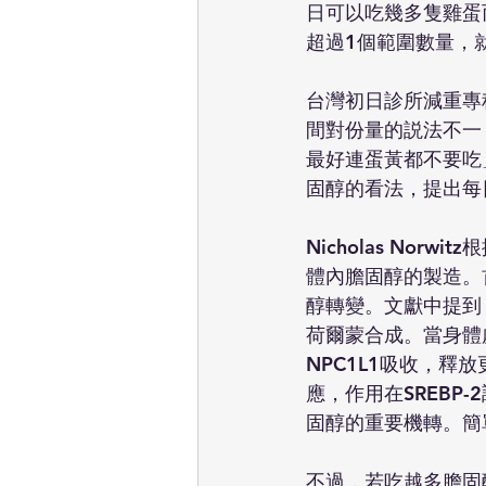
日可以吃幾多隻雞蛋
超過1個範圍數量，
台灣初日診所減重專
間對份量的説法不一
最好連蛋黃都不要吃」。
固醇的看法，提出每
Nicholas No
體內膽固醇的製造。
醇轉變。文獻中提到，
荷爾蒙合成。當身體處
NPC1L1吸收，釋
應，作用在SREB
固醇的重要機轉。簡
不過，若吃越多膽固