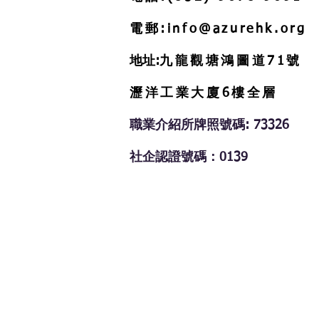
電郵:info@azurehk.org
地址:
九龍觀塘鴻圖道71號
瀝洋工業大廈6樓全層
職業介紹所牌照號碼: 73326
​社企認證號碼：0139