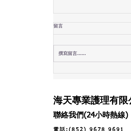
留言
撰寫留言......
老人家腳軟關節痛死撐少運
動？小心硬撐行路引發猝倒與
殘疾危機！🦵🚨
海天專業護理有限
聯絡我們(24小時熱線)
電話:(852) 9678 9691