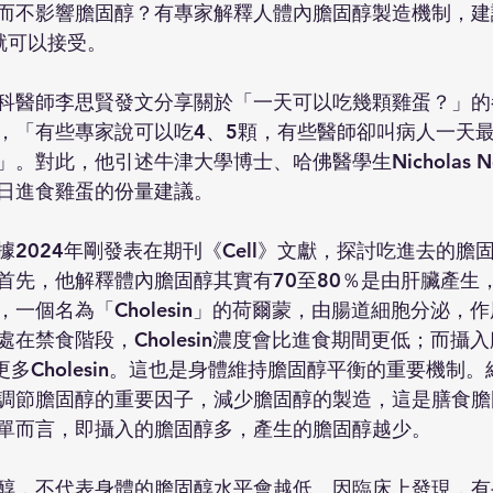
而不影響膽固醇？有專家解釋人體內膽固醇製造機制，建
就可以接受。
科醫師李思賢發文分享關於「一天可以吃幾顆雞蛋？」的
，「有些專家說可以吃4、5顆，有些醫師卻叫病人一天最
對此，他引述牛津大學博士、哈佛醫學生Nicholas No
日進食雞蛋的份量建議。
rwitz根據2024年剛發表在期刊《Cell》文獻，探討吃進去的
首先，他解釋體內膽固醇其實有70至80％是由肝臟產生
一個名為「Cholesin」的荷爾蒙，由腸道細胞分泌，
在禁食階段，Cholesin濃度會比進食期間更低；而攝
放更多Cholesin。這也是身體維持膽固醇平衡的重要機制
P-2調節膽固醇的重要因子，減少膽固醇的製造，這是膳食
單而言，即攝入的膽固醇多，產生的膽固醇越少。
醇，不代表身體的膽固醇水平會越低。因臨床上發現，有