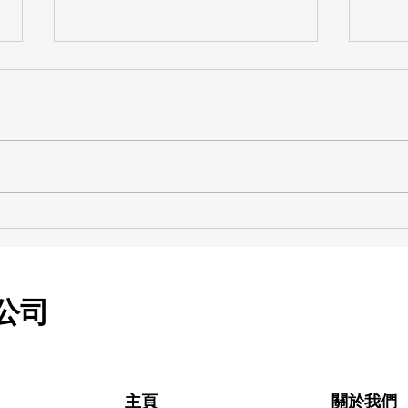
老人家心口痛死撐胃氣痛？小
老人
心隱形心肌梗塞與猝死危機！
感冒
🫀🚨
公司
​主頁
​關於我們