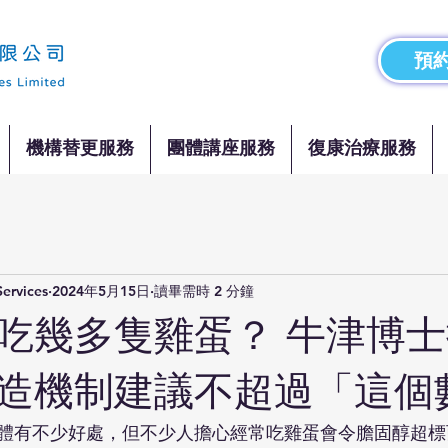
預約
機構替更服務
團體講座服務
復康治療服務
Services
2024年5月15日
讀畢需時 2 分鐘
吃幾多隻雞蛋？ 牛津博
造機制建議不超過「這個
體有不少好處，但不少人擔心經常吃雞蛋會令膽固醇超標