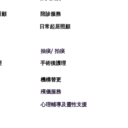
看顧
​陪診服務
日常起居照顧
抽痰/ 拍痰
理
手術後護理
機構替更
殯儀服務
心理輔導及靈性支援